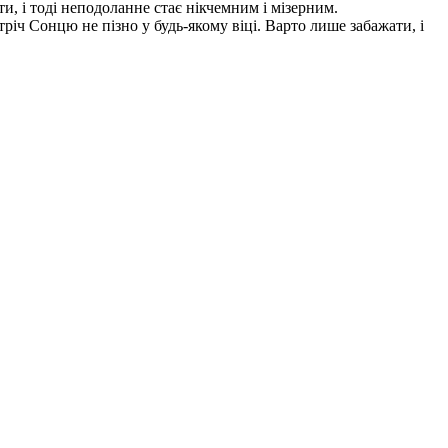
, і тоді неподоланне стає нікчемним і мізерним.
річ Сонцю не пізно у будь-якому віці. Варто лише забажати, і