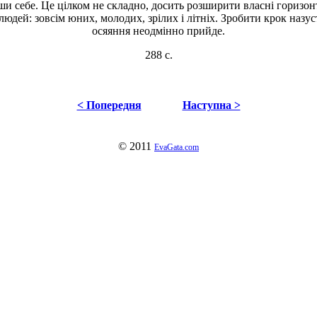
 себе. Це цілком не складно, досить розширити власні горизонти
дей: зовсім юних, молодих, зрілих і літніх. Зробити крок назуст
осяяння неодмінно прийде.
288 с.
< Попередня
Наступна >
© 2011
EvaGata.com