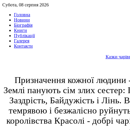
Субота, 08 серпня 2026
Головна
Новини
Біографія
Книги
Публікації
Галерея
Контакти
Казки чарів
Призначення кожної людини -
Землі панують сім злих сестер: 
Заздрість, Байдужість і Лінь.
темрявою і безжалісно руйнут
королівства Красолі - добрі ча