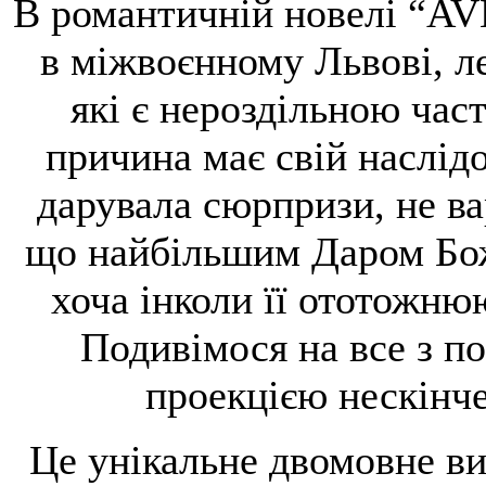
В романтичній новелі “AVE
в міжвоєнному Львові, ле
які є нероздільною ча
причина має свій наслідо
дарувала сюрпризи, не в
що найбільшим Даром Бож
хоча інколи її ототожню
Подивімося на все з по
проекцією нескінче
Це унікальне двомовне ви