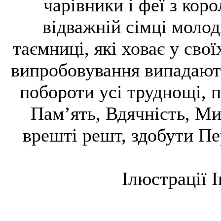
чарівники і феї з кор
відважній сімці моло
таємниці, які ховає у сво
випробовування випадають
побороти усі труднощі, 
Пам’ять, Вдячність, Ми
врешті решт, здобути П
Ілюстрації І