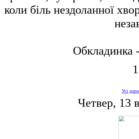
коли біль нездоланної хво
неза
Обкладинка -
1
Усі дор
Четвер, 13 