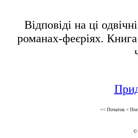
Відповіді на ці одвічн
романах-феєріях. Книга
Прид
<<
Початок
<
Поп
©