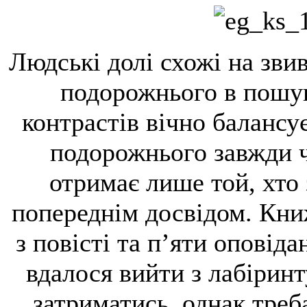
Людські долі схожі на звив
подо­рожнього в пошук
контрастів вічно ба­лансу
подорожнього завжди ч
отримає лише той, хто
попереднім досвідом. Книж
з повісті та п’яти оповіда
вдалося вийти з лабірин
за­три­матись, однак тре