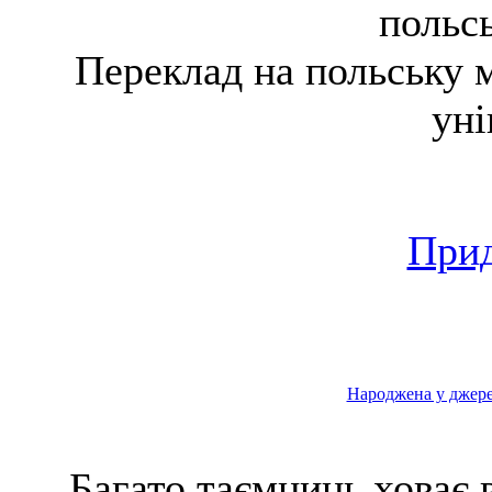
польс
Переклад на польську 
уні
Прид
Народжена у джерел
Багато таємниць ховає 