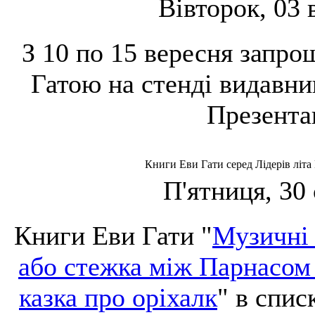
Вівторок, 03 
З 10 по 15 вересня запро
Гатою на стенді видавниц
Презентац
Книги Еви Гати серед Лідерів літ
П'ятниця, 30
Книги Еви Гати "
Музичні
або стежка між Парнасом 
казка про оріхалк
"
в списк