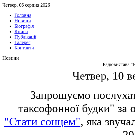
Четвер, 06 серпня 2026
Головна
Новини
Біографія
Книги
Публікації
Галерея
Контакти
Новини
Радіовистава "
Четвер, 10 в
Запрошуємо послухат
таксофонної будки" за 
"Стати сонцем"
, яка звуча
20